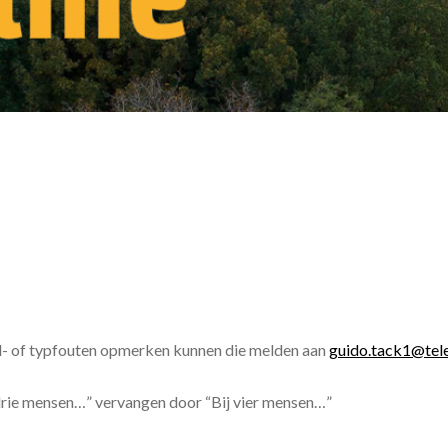
al- of typfouten opmerken kunnen die melden aan
guido.tack1@tel
j drie mensen…” vervangen door “Bij vier mensen…”