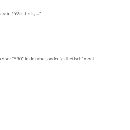
ée in 1925 sterft, …”
door “580”. In de tabel, onder “esthetisch” moet