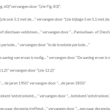
ig. 60)”vervangen door “(zie Fig. 83)”.
 “(zie ook 5.1 met de…” vervangen door “(zie bijlage 5 en 5.1 met de
- of diestiaan-veldsteen…” vervangen door “…Paniseliaan- of Dies
ele periode…” vervangen door “In de troebele periode…”
e aanleg van ervan is nodig…” vervangen door “De aanleg ervan is
 11.2)” vervangen door “(zie 12.2)”
, “… de jaren 1950.” vervangen door “…de jaren 1850.”
etekent ‘ontstronkent,…” vervangen door “…betekent ‘ontstronken’,
…een paar decennia treffend…” vervangen door “…een paar decennia 