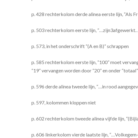
p. 428 rechterkolom derde alinea eerste lijn, “Als
p. 503 rechterkolom eerste lijn, “…zijn3afgewerk
p. 573, in het onderschrift “(A en B)” schrappen
p. 585 rechterkolom eerste lijn, “100” moet vervan
“19” vervangen worden door “20” en onder “totaal
p. 596 derde alinea tweede lijn, “…in rood aangege
p. 597, kolommen kloppen niet
p. 602 rechterkolom tweede alinea vijfde lijn, “(Bi
p. 606 linkerkolom vierde laatste lijn, “…Volkeg