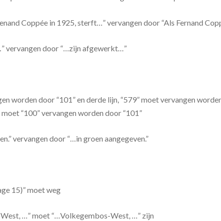
 Frenand Coppée in 1925, sterft…” vervangen door “Als Fernand Copp
t…” vervangen door “…zijn afgewerkt…”
gen worden door “101” en derde lijn, “579” moet vervangen worden 
” moet “100” vervangen worden door “101”
ven.” vervangen door “…in groen aangegeven.”
jlage 15)” moet weg
em-West, …” moet “…Volkegembos-West, …” zijn