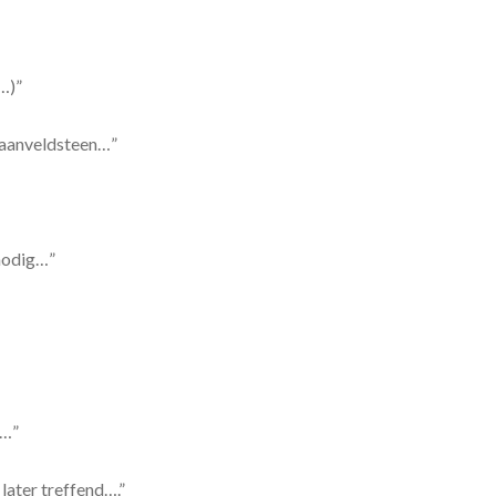
…)”
tiaanveldsteen…”
 nodig…”
 …”
later treffend….”