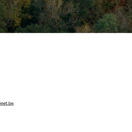
enet.be
.