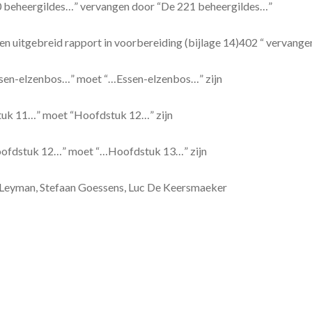
 210 beheergildes…” vervangen door “De 221 beheergildes…”
r een uitgebreid rapport in voorbereiding (bijlage 14)402 “ vervangen
 essen-elzenbos…” moet “…Essen-elzenbos…” zijn
fstuk 11…” moet “Hoofdstuk 12…” zijn
…Hoofdstuk 12…” moet “…Hoofdstuk 13…” zijn
a Leyman, Stefaan Goessens, Luc De Keersmaeker